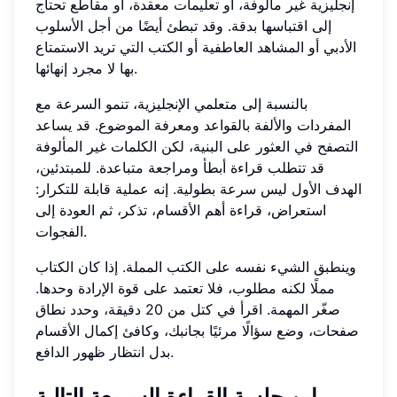
إنجليزية غير مألوفة، أو تعليمات معقدة، أو مقاطع تحتاج
إلى اقتباسها بدقة. وقد تبطئ أيضًا من أجل الأسلوب
الأدبي أو المشاهد العاطفية أو الكتب التي تريد الاستمتاع
بها لا مجرد إنهائها.
بالنسبة إلى متعلمي الإنجليزية، تنمو السرعة مع
المفردات والألفة بالقواعد ومعرفة الموضوع. قد يساعد
التصفح في العثور على البنية، لكن الكلمات غير المألوفة
قد تتطلب قراءة أبطأ ومراجعة متباعدة. للمبتدئين،
الهدف الأول ليس سرعة بطولية. إنه عملية قابلة للتكرار:
استعراض، قراءة أهم الأقسام، تذكر، ثم العودة إلى
الفجوات.
وينطبق الشيء نفسه على الكتب المملة. إذا كان الكتاب
مملًا لكنه مطلوب، فلا تعتمد على قوة الإرادة وحدها.
صغّر المهمة. اقرأ في كتل من 20 دقيقة، وحدد نطاق
صفحات، وضع سؤالًا مرئيًا بجانبك، وكافئ إكمال الأقسام
بدل انتظار ظهور الدافع.
ابنِ جلسة القراءة السريعة التالية