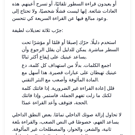
أو يعيدون قراءة السطور تلقائيًا، أو تسرح أعينهم. هذه
العادات شائعة. إنها ليست فشلًا شخصيًا، ولا تحتاج إلى
وعود مبالغ فيها عن القراءة السريعة كي تتحسن.
جرّب ثلاثة تعديلات لطيفة:
استخدم دليلًا. حرّك إصبعًا أو قلمًا أو مؤشرًا تحت
السطر مباشرة. يمكن للدليل أن يقلل الرجوع وأن
يساعد عينيك على إيقاع أكثر ثباتًا.
اجمع الكلمات. بدلًا من استهداف كل كلمة، دع
عينيك تهبطان على عبارات قصيرة. هذا أسهل مع
المادة المألوفة وأصعب مع النثر التقني.
قلل إعادة القراءة غير الضرورية. إذا فاتتك كلمة
لكنك ما زلت تفهم الجملة، فاستمر. وإذا فاتتك
الحجة، فتوقف وأعد القراءة عمدًا.
لا تحاول إزالة صوتك الداخلي تمامًا. بعض النطق الداخلي
يساعد الفهم، خصوصًا في النص الصعب، والقراءة بلغة
ثانية، والشعر، والحوار، والمصطلحات غير المألوفة.