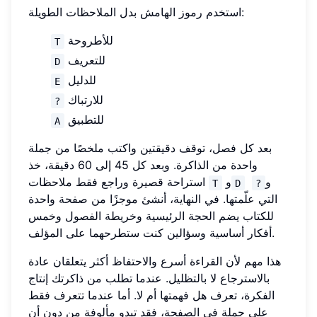
استخدم رموز الهامش بدل الملاحظات الطويلة:
للأطروحة
T
للتعريف
D
للدليل
E
للارتباك
?
للتطبيق
A
بعد كل فصل، توقف دقيقتين واكتب ملخصًا من جملة
واحدة من الذاكرة. وبعد كل 45 إلى 60 دقيقة، خذ
و
و
استراحة قصيرة وراجع فقط ملاحظات
T
D
?
التي علّمتها. في النهاية، أنشئ موجزًا من صفحة واحدة
للكتاب يضم الحجة الرئيسية وخريطة الفصول وخمس
أفكار أساسية وسؤالين كنت ستطرحهما على المؤلف.
هذا مهم لأن القراءة أسرع والاحتفاظ أكثر يتعلقان عادة
بالاسترجاع لا بالتظليل. عندما تطلب من ذاكرتك إنتاج
الفكرة، تعرف هل فهمتها أم لا. أما عندما تتعرف فقط
على جملة في الصفحة، فقد تبدو مألوفة من دون أن