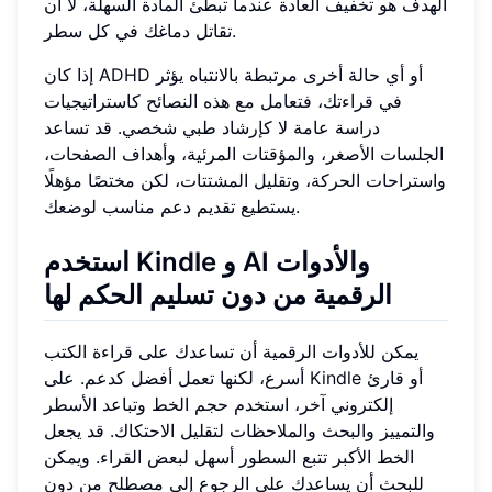
الهدف هو تخفيف العادة عندما تبطئ المادة السهلة، لا أن
تقاتل دماغك في كل سطر.
إذا كان ADHD أو أي حالة أخرى مرتبطة بالانتباه يؤثر
في قراءتك، فتعامل مع هذه النصائح كاستراتيجيات
دراسة عامة لا كإرشاد طبي شخصي. قد تساعد
الجلسات الأصغر، والمؤقتات المرئية، وأهداف الصفحات،
واستراحات الحركة، وتقليل المشتتات، لكن مختصًا مؤهلًا
يستطيع تقديم دعم مناسب لوضعك.
استخدم Kindle و AI والأدوات
الرقمية من دون تسليم الحكم لها
يمكن للأدوات الرقمية أن تساعدك على قراءة الكتب
أسرع، لكنها تعمل أفضل كدعم. على Kindle أو قارئ
إلكتروني آخر، استخدم حجم الخط وتباعد الأسطر
والتمييز والبحث والملاحظات لتقليل الاحتكاك. قد يجعل
الخط الأكبر تتبع السطور أسهل لبعض القراء. ويمكن
للبحث أن يساعدك على الرجوع إلى مصطلح من دون