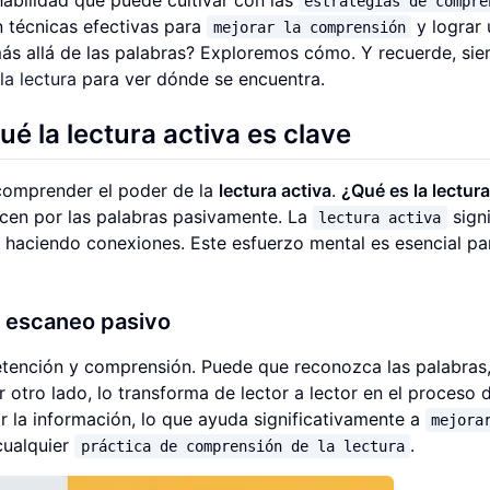
estrategias de compre
n técnicas efectivas para
y lograr
mejorar la comprensión
 más allá de las palabras? Exploremos cómo. Y recuerde, s
la lectura
para ver dónde se encuentra.
é la lectura activa es clave
 comprender el poder de la
lectura activa
.
¿Qué es la lectura
icen por las palabras pasivamente. La
sign
lectura activa
y haciendo conexiones. Este esfuerzo mental es esencial pa
el escaneo pasivo
etención y comprensión. Puede que reconozca las palabras
r otro lado, lo transforma de lector a lector en el proceso
r la información, lo que ayuda significativamente a
mejora
cualquier
.
práctica de comprensión de la lectura