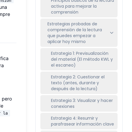
Principios básicos de la lectura
nsión 
activa para mejorar la
 una
comprensión
iempre
Estrategias probadas de
comprensión de la lectura
que puedes empezar a
aplicar hoy mismo
Estrategia 1: Previsualización
ifica
del material (El método KWL y
el escaneo)
ra
Estrategia 2: Cuestionar el
texto (antes, durante y
después de la lectura)
, pero
Estrategia 3: Visualizar y hacer
 de
conexiones
r la 
Estrategia 4: Resumir y
parafrasear información clave