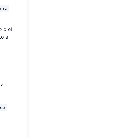
:
tura
o o el
to al
as
 de 