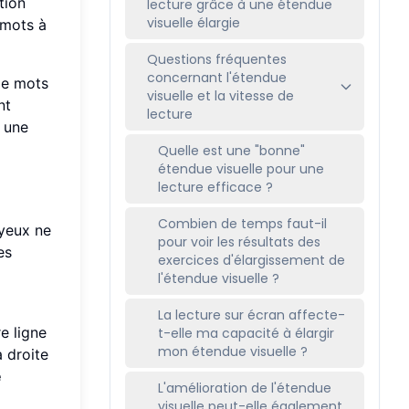
tion
lecture grâce à une étendue
visuelle élargie
 mots à
Questions fréquentes
concernant l'étendue
 de mots
visuelle et la vitesse de
nt
lecture
e une
Quelle est une "bonne"
étendue visuelle pour une
lecture efficace ?
Combien de temps faut-il
 yeux ne
pour voir les résultats des
es
exercices d'élargissement de
l'étendue visuelle ?
La lecture sur écran affecte-
e ligne
t-elle ma capacité à élargir
mon étendue visuelle ?
 droite
e
L'amélioration de l'étendue
visuelle peut-elle également