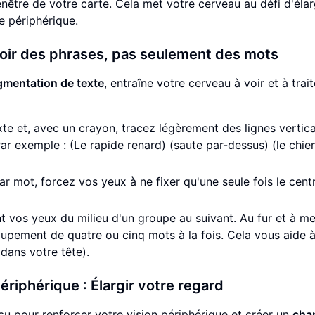
nêtre de votre carte. Cela met votre cerveau au défi d'élar
e périphérique.
oir des phrases, pas seulement des mots
gmentation de texte
, entraîne votre cerveau à voir et à trait
te et, avec un crayon, tracez légèrement des lignes vertica
ar exemple : (Le rapide renard) (saute par-dessus) (le chie
par mot, forcez vos yeux à ne fixer qu'une seule fois le cent
nt vos yeux du milieu d'un groupe au suivant. Au fur et à m
upement de quatre ou cinq mots à la fois. Cela vous aide à
 dans votre tête).
ériphérique : Élargir votre regard
u pour renforcer votre vision périphérique et créer un
cha