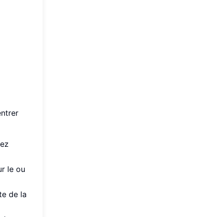
entrer
sez
r le ou
te de la