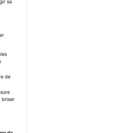
gir sa
er
les
n
re de
esure
 briser
mp de