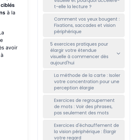
visuelle et pourquoi accélère-
 ciblés
t-elle la lecture ?
ons
à la
Comment vos yeux bougent :
Fixations, saccades et vision
périphérique
La
de
5 exercices pratiques pour
ès avoir
élargir votre étendue
 à
visuelle à commencer dès
aujourd'hui
La méthode de la carte : Isoler
votre concentration pour une
perception élargie
Exercices de regroupement
de mots : Voir des phrases,
pas seulement des mots
Exercices d'échauffement de
la vision périphérique : Élargir
votre regard