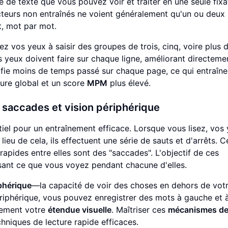
é de texte que vous pouvez voir et traiter en une seule fixa
lecteurs non entraînés ne voient généralement qu'un ou deux
nt, mot par mot.
nez vos yeux à saisir des groupes de trois, cinq, voire plus
os yeux doivent faire sur chaque ligne, améliorant directeme
gnifie moins de temps passé sur chaque page, ce qui entraîn
ture global et un score
MPM
plus élevé.
 saccades et vision périphérique
iel pour un entraînement efficace. Lorsque vous lisez, vos
ieu de cela, ils effectuent une série de sauts et d'arrêts. C
rapides entre elles sont des "saccades". L'objectif de ces
isant ce que vous voyez pendant chacune d'elles.
iphérique
—la capacité de voir des choses en dehors de votr
ériphérique, vous pouvez enregistrer des mots à gauche et à
acement votre
étendue visuelle
. Maîtriser ces
mécanismes d
hniques de lecture rapide efficaces.