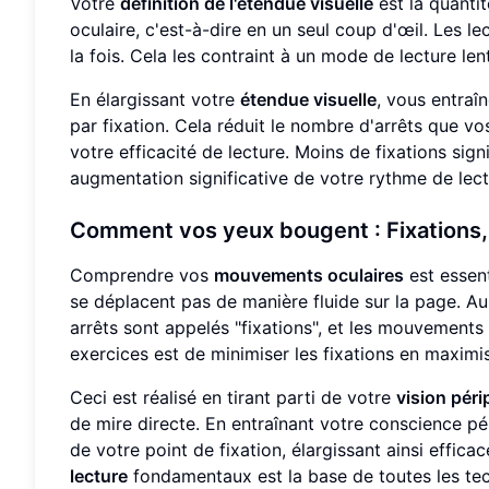
Votre
définition de l'étendue visuelle
est la quantit
oculaire, c'est-à-dire en un seul coup d'œil. Les 
la fois. Cela les contraint à un mode de lecture le
En élargissant votre
étendue visuelle
, vous entraî
par fixation. Cela réduit le nombre d'arrêts que v
votre efficacité de lecture. Moins de fixations si
augmentation significative de votre rythme de lec
Comment vos yeux bougent : Fixations,
Comprendre vos
mouvements oculaires
est essent
se déplacent pas de manière fluide sur la page. Au l
arrêts sont appelés "fixations", et les mouvements 
exercices est de minimiser les fixations en maxim
Ceci est réalisé en tirant parti de votre
vision pér
de mire directe. En entraînant votre conscience p
de votre point de fixation, élargissant ainsi effic
lecture
fondamentaux est la base de toutes les tec