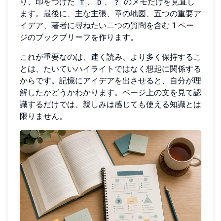
り、印をつけた
、
、
のメモだけを見直し
T
D
?
ます。最後に、主な主張、章の地図、五つの重要ア
イデア、著者に尋ねたい二つの質問を含む 1 ペー
ジのブックブリーフを作ります。
これが重要なのは、速く読み、より多く保持するこ
とは、たいていハイライトではなく想起に関係する
からです。記憶にアイデアを出させると、自分が理
解したかどうかわかります。ページ上の文を見て認
識するだけでは、親しみは感じても使える知識とは
限りません。