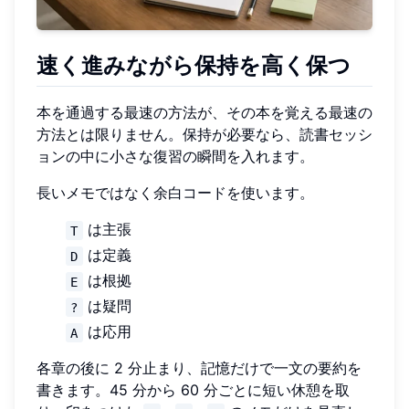
速く進みながら保持を高く保つ
本を通過する最速の方法が、その本を覚える最速の
方法とは限りません。保持が必要なら、読書セッシ
ョンの中に小さな復習の瞬間を入れます。
長いメモではなく余白コードを使います。
は主張
T
は定義
D
は根拠
E
は疑問
?
は応用
A
各章の後に 2 分止まり、記憶だけで一文の要約を
書きます。45 分から 60 分ごとに短い休憩を取