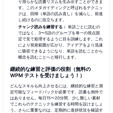
り滑らかな読書リズムを生み出すことができま
す。このメタガイディングと呼ばれるテクニッ
クは、回帰（単語の読み直し）を減らし、前進
し続けるのに役立ちます。
チャンク読みを練習する：
単語ごとに読むの
ではなく、3〜5語のグループを単一の視点固
定で見て処理するように目を訓練します。これ
により視覚範囲が広がり、アイデアをより迅速
に吸収できるようになり、単語を読むことから
概念を読むことへと移行します。
継続的な練習と評価の役割（無料の
WPM テストを受けましょう！）
どんなスキルも向上させるには、継続的な練習と測
定可能なフィードバックが必要です。読書も例外で
はありません。毎日15〜20分間、少し難しい素材
でこれらのテクニックを練習する時間を設けましょ
う。さらに重要なのは、定期的に進捗状況を確認す