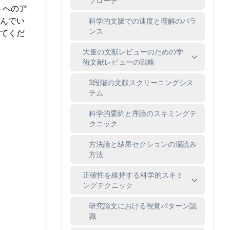
プローチ
トへのア
んでい
科学的文脈での速度と理解のバラ
ンス
てくだ
大量の文献レビューのための学
術文献レビューの戦略
3段階の文献スクリーニングシス
テム
科学的要約と序論のスキミングテ
クニック
方法論と結果セクションの深読み
方法
正確性を維持する科学的スキミ
ングテクニック
研究論文における視覚パターン認
識