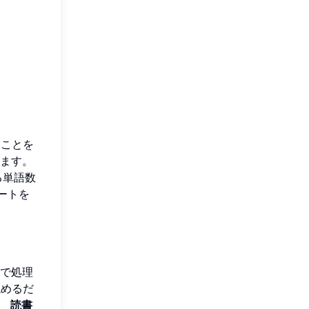
ることを
ます。
る単語数
ートを
で処理
読めるだ
。
読書