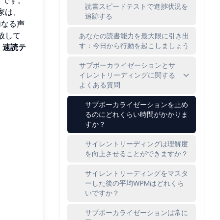
読書スピードテストで進捗状況を
家は、
追跡する
内なる声
放して
あなたの読書能力を最大限に引き出
す：今日から行動を起こしましょう
な
速読テ
サブボーカライゼーションとサ
イレントリーディングに関する
よくある質問
サブボーカライゼーションを止め
るのにどれくらい時間がかかりま
すか？
サイレントリーディングは理解度
を向上させることができますか？
サイレントリーディングをマスタ
ーした後の平均WPMはどれくら
いですか？
サブボーカライゼーションは常に