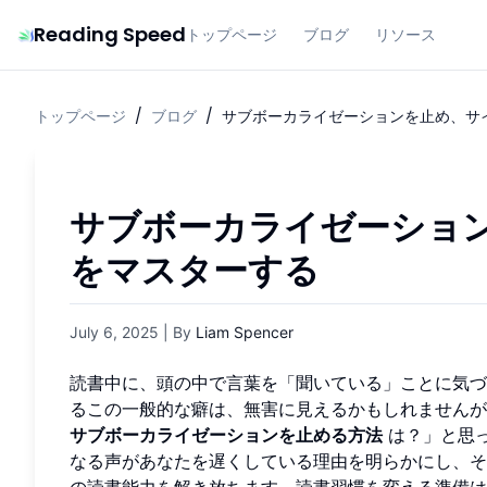
Reading Speed
トップページ
ブログ
リソース
トップページ
/
ブログ
/
サブボーカライゼーションを止め、サ
サブボーカライゼーショ
をマスターする
July 6, 2025
| By
Liam Spencer
読書中に、頭の中で言葉を「聞いている」ことに気
るこの一般的な癖は、無害に見えるかもしれませんが
サブボーカライゼーションを止める方法
は？」と思
なる声があなたを遅くしている理由を明らかにし、そ
の読書能力を解き放ちます。読書習慣を変える準備