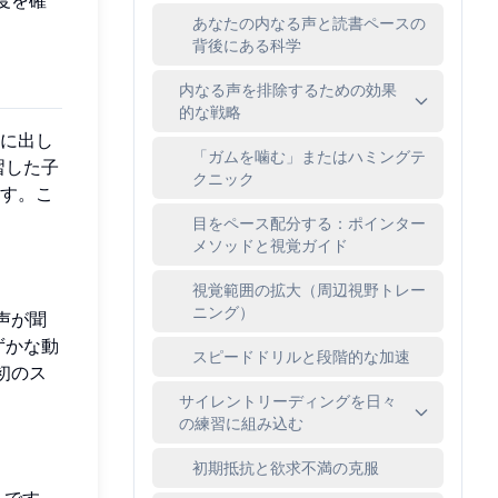
あなたの内なる声と読書ペースの
背後にある科学
内なる声を排除するための効果
的な戦略
に出し
「ガムを噛む」またはハミングテ
習した子
クニック
す。こ
目をペース配分する：ポインター
メソッドと視覚ガイド
視覚範囲の拡大（周辺視野トレー
ニング）
声が聞
ずかな動
スピードドリルと段階的な加速
初のス
サイレントリーディングを日々
の練習に組み込む
初期抵抗と欲求不満の克服
）です。