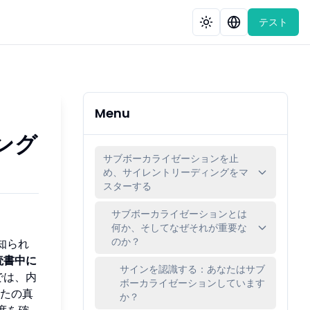
テスト
Menu
ング
サブボーカライゼーションを止
め、サイレントリーディングをマ
スターする
サブボーカライゼーションとは
何か、そしてなぜそれが重要な
のか？
知られ
読書中に
サインを認識する：あなたはサブ
では、内
ボーカライゼーションしています
たの真
か？
度を確