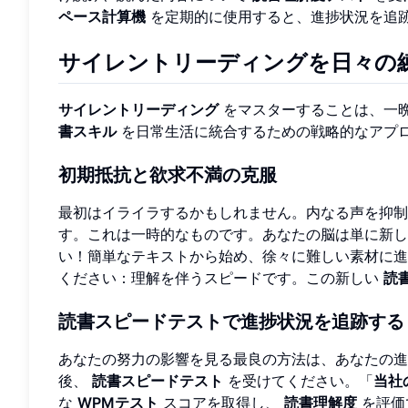
ペース計算機
を定期的に使用すると、進捗状況を追
サイレントリーディングを日々の
サイレントリーディング
をマスターすることは、一
書スキル
を日常生活に統合するための戦略的なアプ
初期抵抗と欲求不満の克服
最初はイライラするかもしれません。内なる声を抑制
す。これは一時的なものです。あなたの脳は単に新し
い！簡単なテキストから始め、徐々に難しい素材に進
ください：理解を伴うスピードです。この新しい
読
読書スピードテストで進捗状況を追跡する
あなたの努力の影響を見る最良の方法は、あなたの進
後、
読書スピードテスト
を受けてください。「
当社
な
WPMテスト
スコアを取得し、
読書理解度
を評価