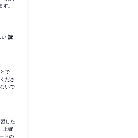
ます。
しい
読
とで
くださ
ないで
練習した
、正確
ードの