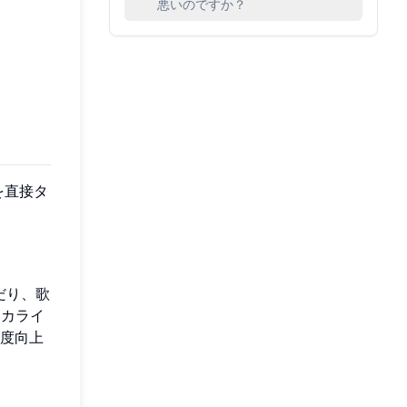
悪いのですか？
を直接タ
だり、歌
ーカライ
度向上