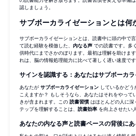
認しましょう。
サブボーカライゼーションとは何
サブボーカライゼーションとは、読書中に頭の中で言
て読む経験を模倣した、
内なる声
での読書です。多
供時代にまでさかのぼります。最初は理解を助けます
れは、脳の情報処理能力に比べて著しく遅い速度です
サインを認識する：あなたはサブボーカラ
あなたが
サブボーカライゼーション
しているかどう
こえますか？ もしそうなら、あなたはそれをやって
きが含まれます。この
読書習慣
はほとんどの人に深
テップを理解することは、
読書効率
を向上させたい
あなたの内なる声と読書ペースの背後にあ
私たちの脳は、口が話すよりもはるかに速く情報を処理