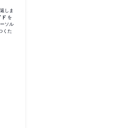
返しま
イド
を
ーソル
つくた