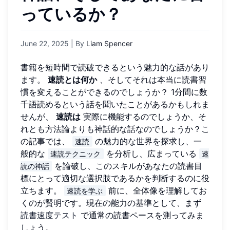
っているか？
June 22, 2025
| By
Liam Spencer
書籍を短時間で読破できるという魅力的な話があり
ます。
速読とは何か
、そしてそれは本当に読書習
慣を変えることができるのでしょうか？ 1分間に数
千語読めるという話を聞いたことがあるかもしれま
せんが、
速読は
実際に機能するのでしょうか、そ
れとも方法論よりも神話的な話なのでしょうか？こ
の記事では、
の魅力的な世界を探求し、一
速読
般的な
を分析し、広まっている
速読テクニック
速
を論破し、このスキルがあなたの読書目
読の神話
標にとって適切な選択肢であるかを判断するのに役
立ちます。
前に、全体像を理解してお
速読を学ぶ
くのが賢明です。現在の能力の基準として、まず
読書速度テスト
で通常の読書ペースを測ってみま
しょう。