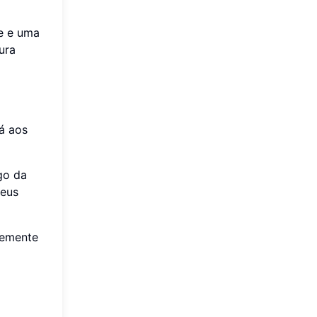
o
te e uma
ura
á aos
go da
seus
vemente