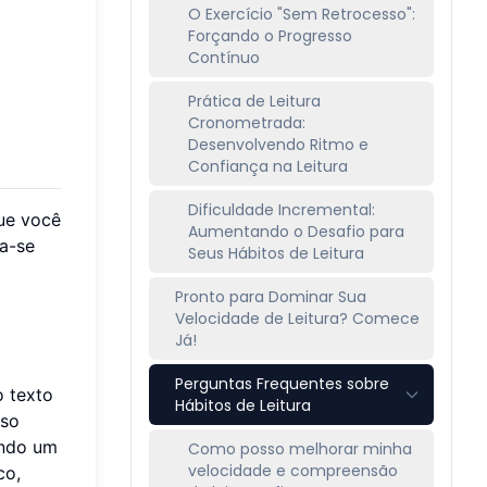
O Exercício "Sem Retrocesso":
Forçando o Progresso
Contínuo
Prática de Leitura
Cronometrada:
Desenvolvendo Ritmo e
Confiança na Leitura
Dificuldade Incremental:
que você
Aumentando o Desafio para
na-se
Seus Hábitos de Leitura
Pronto para Dominar Sua
Velocidade de Leitura? Comece
Já!
Perguntas Frequentes sobre
o texto
Hábitos de Leitura
sso
ando um
Como posso melhorar minha
velocidade e compreensão
co,