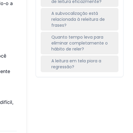
de leitura eficazmente?
do-o a
A subvocalização está
relacionada à releitura de
frases?
Quanto tempo leva para
eliminar completamente o
hábito de reler?
ocê
A leitura em tela piora a
regressão?
mente
fícil,