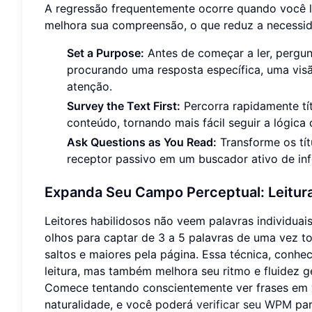
A regressão frequentemente ocorre quando você l
melhora sua compreensão, o que reduz a necessida
Set a Purpose:
Antes de começar a ler, pergun
procurando uma resposta específica, uma visã
atenção.
Survey the Text First:
Percorra rapidamente tít
conteúdo, tornando mais fácil seguir a lógica
Ask Questions as You Read:
Transforme os tít
receptor passivo em um buscador ativo de in
Expanda Seu Campo Perceptual: Leitura
Leitores habilidosos não veem palavras individuai
olhos para captar de 3 a 5 palavras de uma vez tor
saltos e maiores pela página. Essa técnica, conh
leitura, mas também melhora seu ritmo e fluidez ge
Comece tentando conscientemente ver frases em v
naturalidade, e você poderá
verificar seu WPM
par