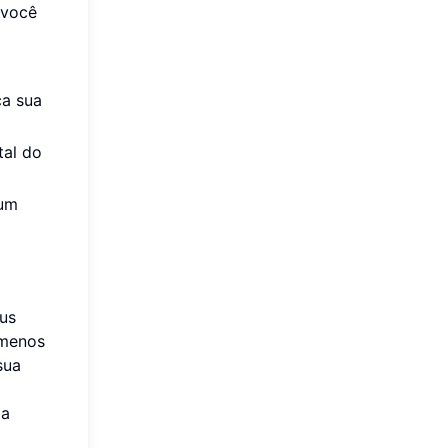
 você
ca sua
tal do
 um
eus
 menos
sua
ma