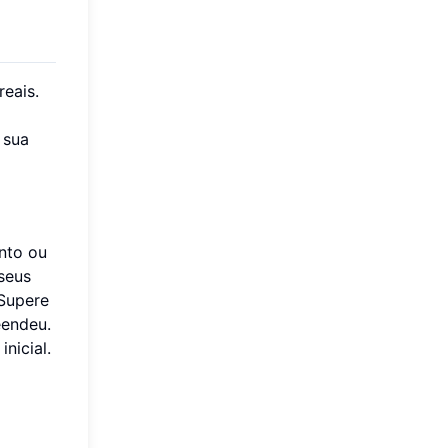
reais.
 sua
nto ou
seus
 Supere
eendeu.
nicial.