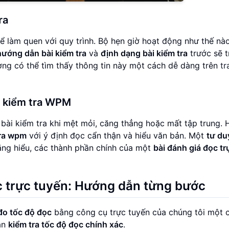
ra
 để làm quen với quy trình. Bộ hẹn giờ hoạt động như thế nà
hướng dẫn bài kiểm tra
và
định dạng bài kiểm tra
trước sẽ t
ờng có thể tìm thấy thông tin này một cách dễ dàng trên
tr
ài kiểm tra WPM
bài kiểm tra khi mệt mỏi, căng thẳng hoặc mất tập trung. H
tra wpm
với ý định đọc cẩn thận và hiểu văn bản. Một
tư du
năng hiểu, các thành phần chính của một
bài đánh giá đọc tr
ọc trực tuyến: Hướng dẫn từng bước
đo tốc độ đọc
bằng công cụ trực tuyến của chúng tôi một 
ạn
kiểm tra tốc độ đọc chính xác
.