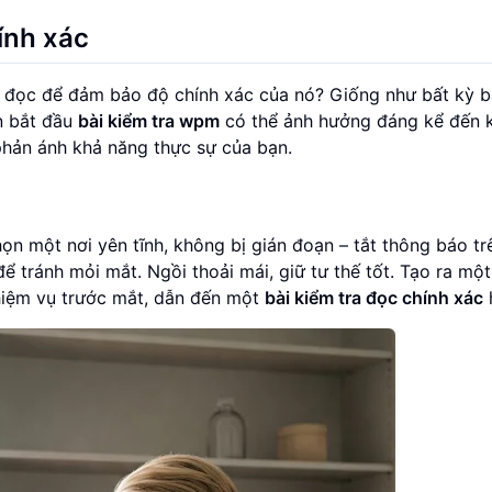
ính xác
a đọc để đảm bảo độ chính xác của nó? Giống như bất kỳ b
ạn bắt đầu
bài kiểm tra wpm
có thể ảnh hưởng đáng kể đến k
hản ánh khả năng thực sự của bạn.
n một nơi yên tĩnh, không bị gián đoạn – tắt thông báo tr
ể tránh mỏi mắt. Ngồi thoải mái, giữ tư thế tốt. Tạo ra mộ
hiệm vụ trước mắt, dẫn đến một
bài kiểm tra đọc chính xác