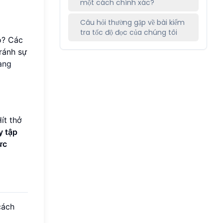
một cách chính xác?
Câu hỏi thường gặp về bài kiểm
tra tốc độ đọc của chúng tôi
o? Các
ránh sự
ang
ít thở
y tập
ực
cách