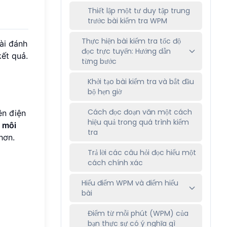
Thiết lập một tư duy tập trung
trước bài kiểm tra WPM
Thực hiện bài kiểm tra tốc độ
ài đánh
đọc trực tuyến: Hướng dẫn
ết quả.
từng bước
Khởi tạo bài kiểm tra và bắt đầu
bộ hẹn giờ
Cách đọc đoạn văn một cách
ên điện
hiệu quả trong quá trình kiểm
t
môi
tra
hơn.
Trả lời các câu hỏi đọc hiểu một
cách chính xác
Hiểu điểm WPM và điểm hiểu
bài
Điểm từ mỗi phút (WPM) của
bạn thực sự có ý nghĩa gì