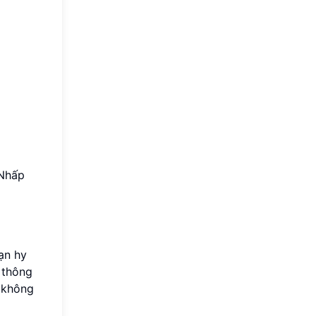
 Nhấp
ạn hy
 thông
y không