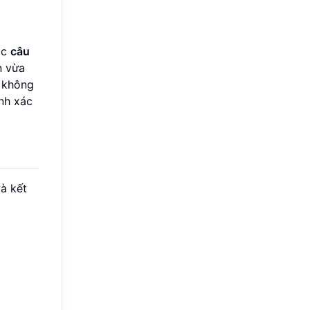
ác
câu
n vừa
ẽ không
nh xác
à kết