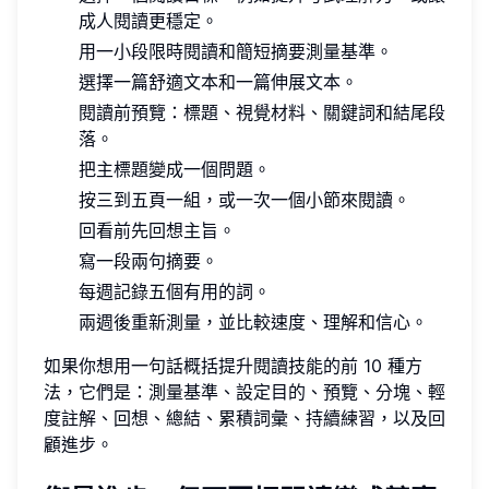
成人閱讀更穩定。
用一小段限時閱讀和簡短摘要測量基準。
選擇一篇舒適文本和一篇伸展文本。
閱讀前預覽：標題、視覺材料、關鍵詞和結尾段
落。
把主標題變成一個問題。
按三到五頁一組，或一次一個小節來閱讀。
回看前先回想主旨。
寫一段兩句摘要。
每週記錄五個有用的詞。
兩週後重新測量，並比較速度、理解和信心。
如果你想用一句話概括提升閱讀技能的前 10 種方
法，它們是：測量基準、設定目的、預覽、分塊、輕
度註解、回想、總結、累積詞彙、持續練習，以及回
顧進步。