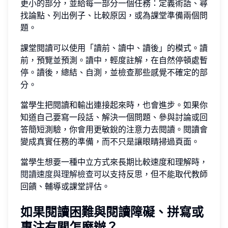
更小的部分，並給每一部分一個任務：定義術語、尋
找論點、列出例子、比較原因，或為課堂準備兩個問
題。
課堂閱讀可以使用「讀前、讀中、讀後」的模式。讀
前，預覽並預測。讀中，輕度註解，在自然停頓處暫
停。讀後，總結、自測，並檢查那些感覺不確定的部
分。
當學生把閱讀和輸出連接起來時，也會進步。如果你
知道自己要寫一段話、解決一個問題、參與討論或回
答簡短測驗，你會用更敏銳的注意力去閱讀。閱讀會
變成真實任務的準備，而不只是讓眼睛掃過頁面。
當學生想要一種中立方式來長期比較速度和理解時，
閱讀速度與理解檢查
可以支持反思，但不能取代教師
回饋、輔導或課堂評估。
如果閱讀困難與閱讀障礙、拼寫或
專注有關怎麼辦？