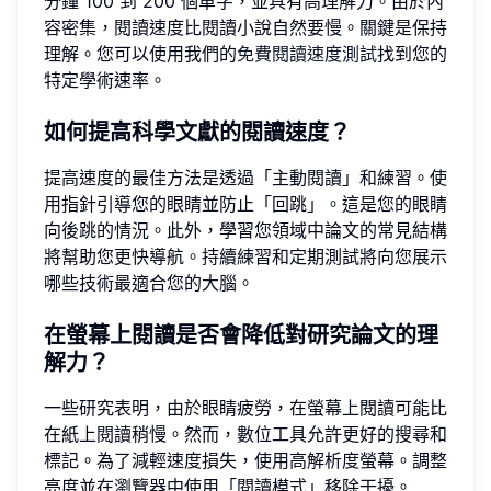
分鐘 100 到 200 個單字，並具有高理解力。由於內
容密集，閱讀速度比閱讀小說自然要慢。關鍵是保持
理解。您可以使用我們的
免費閱讀速度測試
找到您的
特定學術速率。
如何提高科學文獻的閱讀速度？
提高速度的最佳方法是透過「主動閱讀」和練習。使
用指針引導您的眼睛並防止「回跳」。這是您的眼睛
向後跳的情況。此外，學習您領域中論文的常見結構
將幫助您更快導航。持續練習和定期測試將向您展示
哪些技術最適合您的大腦。
在螢幕上閱讀是否會降低對研究論文的理
解力？
一些研究表明，由於眼睛疲勞，在螢幕上閱讀可能比
在紙上閱讀稍慢。然而，數位工具允許更好的搜尋和
標記。為了減輕速度損失，使用高解析度螢幕。調整
亮度並在瀏覽器中使用「閱讀模式」移除干擾。