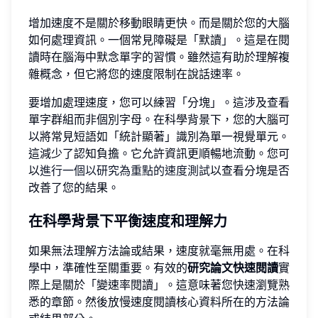
增加速度不是關於移動眼睛更快。而是關於您的大腦
如何處理資訊。一個常見障礙是「默讀」。這是在閱
讀時在腦海中默念單字的習慣。雖然這有助於理解複
雜概念，但它將您的速度限制在說話速率。
要增加處理速度，您可以練習「分塊」。這涉及查看
單字群組而非個別字母。在科學背景下，您的大腦可
以將常見短語如「統計顯著」識別為單一視覺單元。
這減少了認知負擔。它允許資訊更順暢地流動。您可
以
進行一個以研究為重點的速度測試
以查看分塊是否
改善了您的結果。
在科學背景下平衡速度和理解力
如果無法理解方法論或結果，速度就毫無用處。在科
學中，準確性至關重要。有效的
研究論文快速閱讀
實
際上是關於「變速率閱讀」。這意味著您快速瀏覽熟
悉的章節。然後放慢速度閱讀核心資料所在的方法論