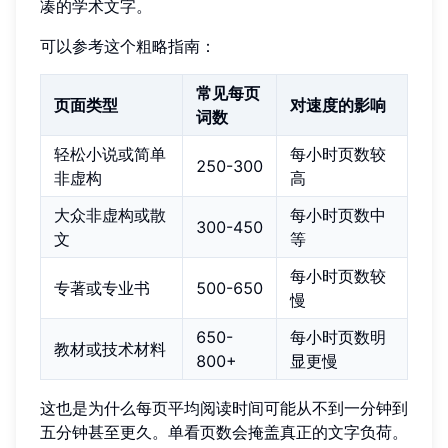
凑的学术文字。
可以参考这个粗略指南：
常见每页
页面类型
对速度的影响
词数
轻松小说或简单
每小时页数较
250-300
非虚构
高
大众非虚构或散
每小时页数中
300-450
文
等
每小时页数较
专著或专业书
500-650
慢
650-
每小时页数明
教材或技术材料
800+
显更慢
这也是为什么每页平均阅读时间可能从不到一分钟到
五分钟甚至更久。单看页数会掩盖真正的文字负荷。