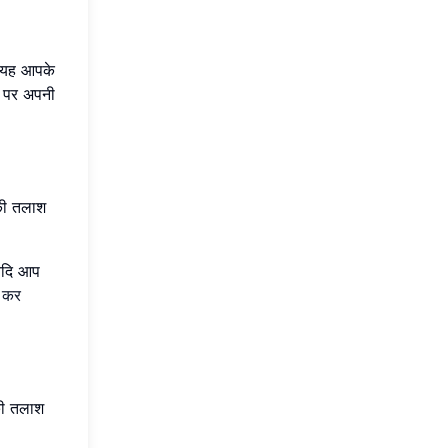
ि यह आपके
ं पर अपनी
 की तलाश
 यदि आप
च कर
की तलाश