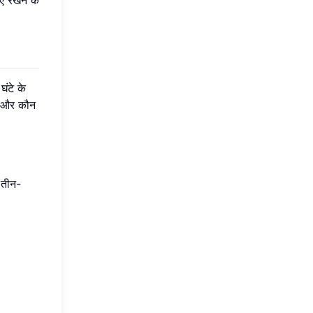
ंटे के
ै और कौन
 तीन-